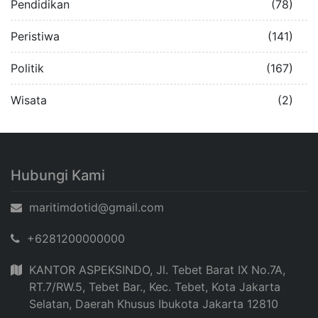
Pendidikan
(78)
Peristiwa
(141)
Politik
(167)
Wisata
(2)
Hubungi Kami
maritimdotid@gmail.com
+6281200000000
KANTOR ASPEKSINDO, Jl. Tebet Barat IX No.7A,
RT.7/RW.5, Tebet Bar., Kec. Tebet, Kota Jakarta
Selatan, Daerah Khusus Ibukota Jakarta 12810