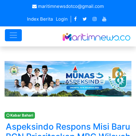
maritimnewsdotco@gmail.com
Index Berita
Login
Kabar Bahari
Aspeksindo Respons Misi Baru