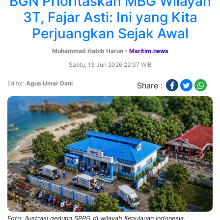
BGN Prioritaskan MBG Wilayah
3T, Fajar Asti: Ini yang Kita
Perjuangkan Sejak Awal
Muhammad Habib Harun
- Maritim.news
Sabtu, 13 Jun 2026 22:37 WIB
Editor:
Agus Umar Dani
Share :
Foto: Ilustrasi gedung SPPG di wilayah Kepulauan Indonesia.