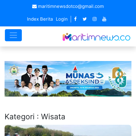
maritimnewsdotco@gmail.com
Index Berita
Login
Kategori : Wisata