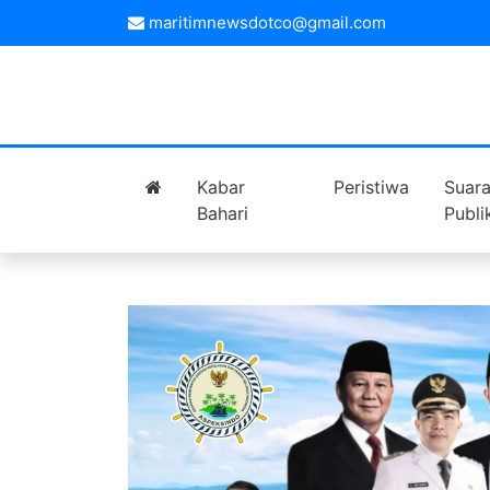
maritimnewsdotco@gmail.com
Kabar
Peristiwa
Suar
Bahari
Publi