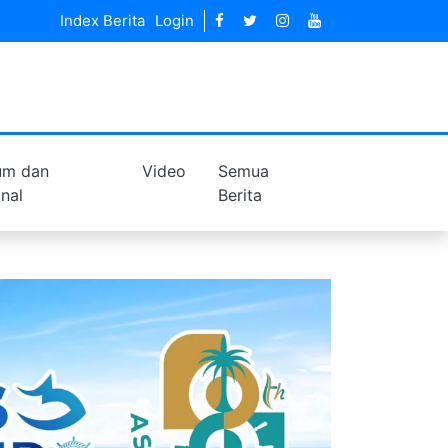
Index Berita
Login
um dan
Video
Semua
inal
Berita