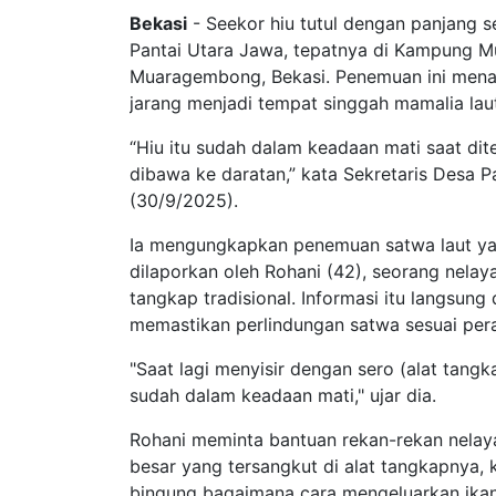
Bekasi
- Seekor hiu tutul dengan panjang s
Pantai Utara Jawa, tepatnya di Kampung M
Muaragembong, Bekasi. Penemuan ini menar
jarang menjadi tempat singgah mamalia lau
“Hiu itu sudah dalam keadaan mati saat dit
dibawa ke daratan,” kata Sekretaris Desa P
(30/9/2025).
Ia mengungkapkan penemuan satwa laut yan
dilaporkan oleh Rohani (42), seorang nela
tangkap tradisional. Informasi itu langsu
memastikan perlindungan satwa sesuai pera
"Saat lagi menyisir dengan sero (alat tang
sudah dalam keadaan mati," ujar dia.
Rohani meminta bantuan rekan-rekan nelay
besar yang tersangkut di alat tangkapnya, k
bingung bagaimana cara mengeluarkan ikan