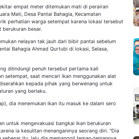
ekitar empat meter ditemukan mati di perairan
uara Mati, Desa Pantai Bahagia, Kecamatan
ik perhatian warga setempat karena lokasi tersebut
t berukuran besar.
emukan nelayan tak jauh dari bibir pantai sebelum
antai Bahagia Ahmad Qurtubi di lokasi, Selasa,
g dilindungi penuh tersebut pertama kali
yan setempat, saat mencari ikan menggunakan alat
ng diserahkan kepada pihak yang berwenang untuk
turan yang berlaku.
kap), dia menemukan ikan itu masuk ke dalam sero
an untuk mengevakuasi bangkai ikan berukuran
arena ia kesulitan menanganinya seorang diri. "Dia
 sebesar itu, lalu dia memanggil teman-temannya