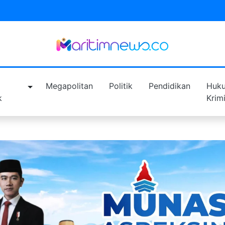
a
Megapolitan
Politik
Pendidikan
Huk
k
Krim