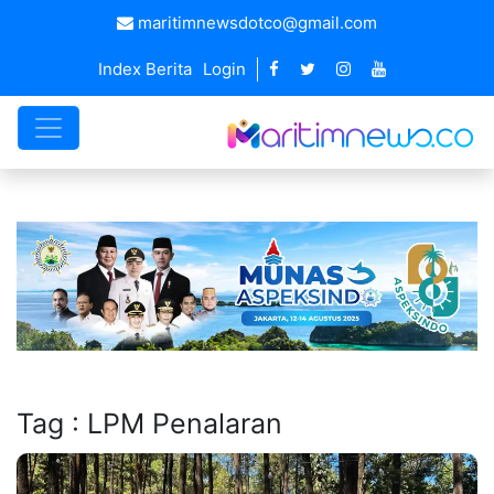
maritimnewsdotco@gmail.com
Index Berita
Login
Tag : LPM Penalaran