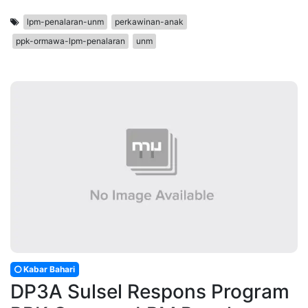
lpm-penalaran-unm
perkawinan-anak
ppk-ormawa-lpm-penalaran
unm
Kabar Bahari
DP3A Sulsel Respons Program