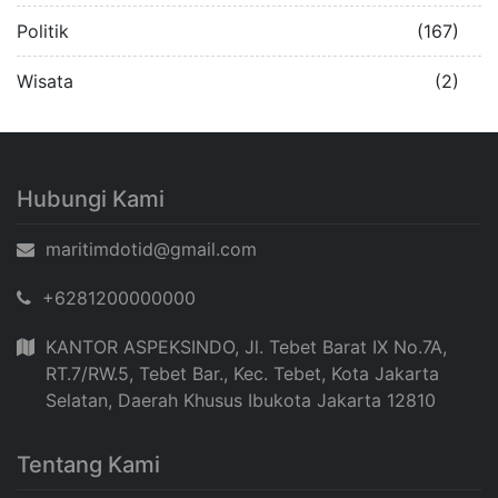
Politik
(167)
Wisata
(2)
Hubungi Kami
maritimdotid@gmail.com
+6281200000000
KANTOR ASPEKSINDO, Jl. Tebet Barat IX No.7A,
RT.7/RW.5, Tebet Bar., Kec. Tebet, Kota Jakarta
Selatan, Daerah Khusus Ibukota Jakarta 12810
Tentang Kami