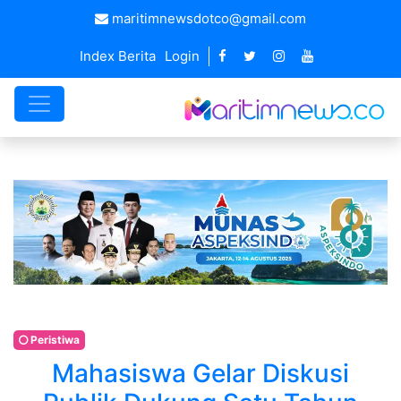
maritimnewsdotco@gmail.com
Index Berita
Login
Peristiwa
Mahasiswa Gelar Diskusi