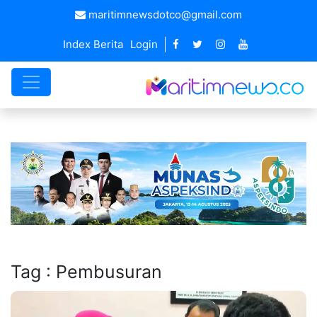
maritimnewsdotco@gmail.com
Index Berita
Login
Tag : Pembusuran