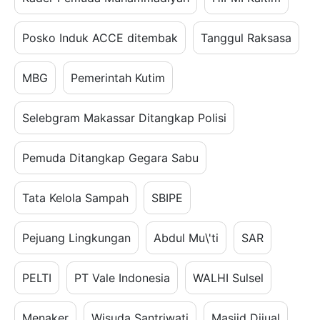
Posko Induk ACCE ditembak
Tanggul Raksasa
MBG
Pemerintah Kutim
Selebgram Makassar Ditangkap Polisi
Pemuda Ditangkap Gegara Sabu
Tata Kelola Sampah
SBIPE
Pejuang Lingkungan
Abdul Mu\'ti
SAR
PELTI
PT Vale Indonesia
WALHI Sulsel
Menaker
Wisuda Santriwati
Masjid Dijual