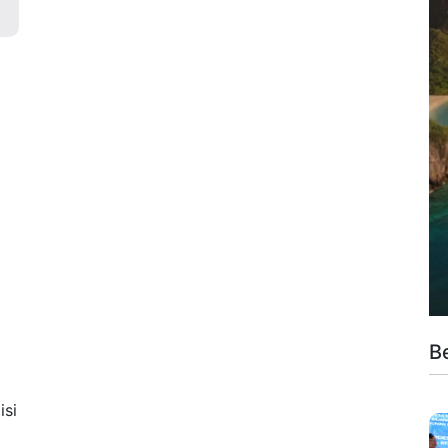
u
B
isi