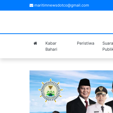
maritimnewsdotco@gmail.com
Kabar
Peristiwa
Suar
Bahari
Publi