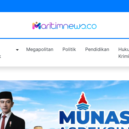
a
Megapolitan
Politik
Pendidikan
Huk
k
Krim