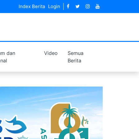
Index Berita
Login
um dan
Video
Semua
inal
Berita