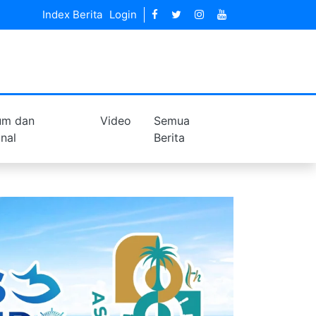
Index Berita
Login
um dan
Video
Semua
inal
Berita