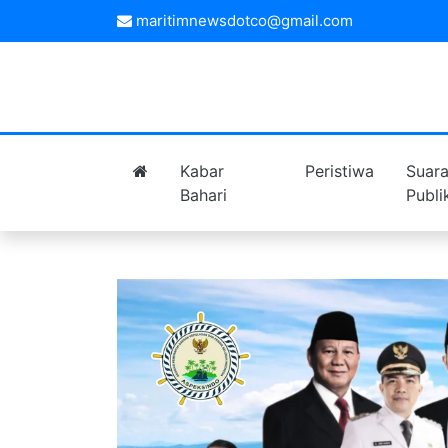
maritimnewsdotco@gmail.com
Kabar
Peristiwa
Suar
Bahari
Publi