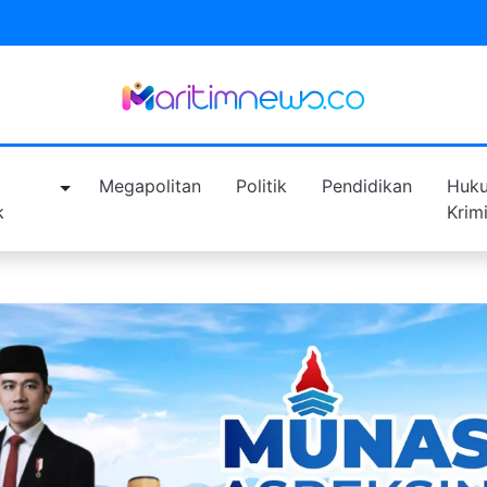
a
Megapolitan
Politik
Pendidikan
Huk
k
Krim