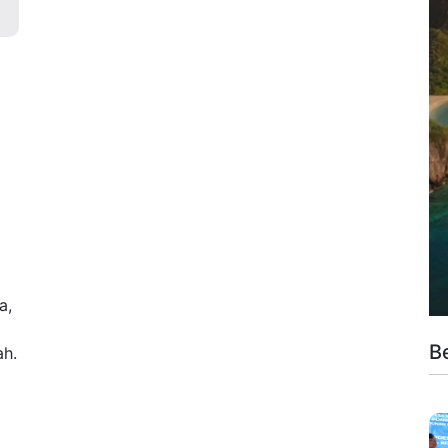
a,
B
ah.