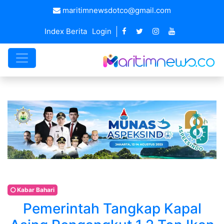
maritimnewsdotco@gmail.com
Index Berita
Login
Kabar Bahari
Pemerintah Tangkap Kapal