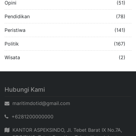
Opini
(51)
Pendidikan
(78)
Peristiwa
(141)
Politik
(167)
Wisata
(2)
Hubungi Kami
maritimdotid@gmail.com
+6281200000000
KANTOR ASPEKSINDO, Jl. Tebet Barat IX No.7A,