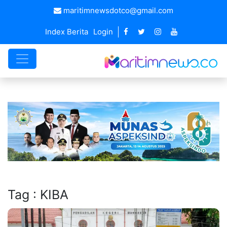
maritimnewsdotco@gmail.com
Index Berita
Login
Tag : KIBA