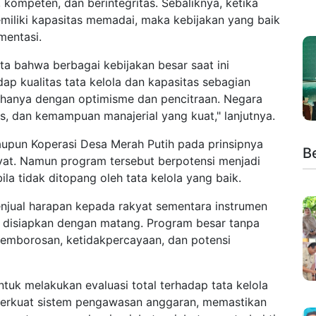
 kompeten, dan berintegritas. Sebaliknya, ketika
memiliki kapasitas memadai, maka kebijakan yang baik
mentasi.
ta bahwa berbagai kebijakan besar saat ini
dap kualitas tata kelola dan kapasitas sebagian
la hanya dengan optimisme dan pencitraan. Negara
as, dan kemampuan manajerial yang kuat," lanjutnya.
pun Koperasi Desa Merah Putih pada prinsipnya
Be
yat. Namun program tersebut berpotensi menjadi
la tidak ditopang oleh tata kelola yang baik.
enjual harapan kepada rakyat sementara instrumen
k disiapkan dengan matang. Program besar tanpa
 pemborosan, ketidakpercayaan, dan potensi
tuk melakukan evaluasi total terhadap tata kelola
perkuat sistem pengawasan anggaran, memastikan