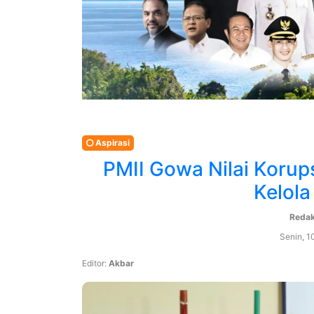
Aspirasi
PMII Gowa Nilai Korup
Kelola
Reda
Senin, 1
Editor:
Akbar