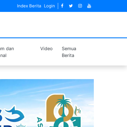
Index Berita
Login
um dan
Video
Semua
inal
Berita