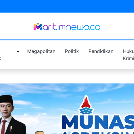
a
Megapolitan
Politik
Pendidikan
Huk
k
Krim