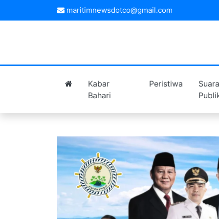
maritimnewsdotco@gmail.com
Kabar
Peristiwa
Suar
Bahari
Publi