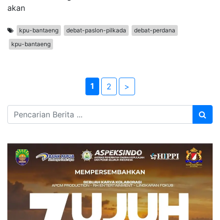
akan
kpu-bantaeng
debat-paslon-pilkada
debat-perdana
kpu-bantaeng
1
2
>