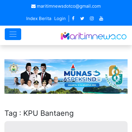
maritimnewsdotco@gmail.com
Index Berita
Login
Tag : KPU Bantaeng