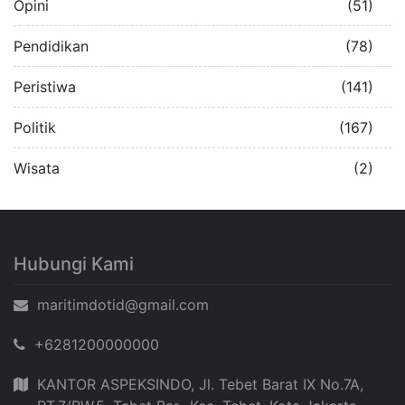
Opini
(51)
Pendidikan
(78)
Peristiwa
(141)
Politik
(167)
Wisata
(2)
Hubungi Kami
maritimdotid@gmail.com
+6281200000000
KANTOR ASPEKSINDO, Jl. Tebet Barat IX No.7A,