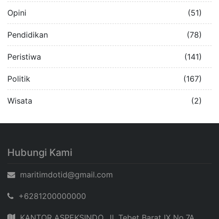
Opini
(51)
Pendidikan
(78)
Peristiwa
(141)
Politik
(167)
Wisata
(2)
Hubungi Kami
maritimdotid@gmail.com
+6281200000000
KANTOR ASPEKSINDO, Jl. Tebet Barat IX No.7A,