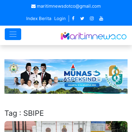
maritimnewsdotco@gmail.com
Index Berita
Login
Tag : SBIPE