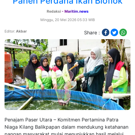
Panen Perdana Ikan Bioflok
Redaksi
- Maritim.news
Minggu, 20 Mei 2026 05:33 WIB
Editor:
Akbar
Share :
Penajam Paser Utara – Komitmen Pertamina Patra
Niaga Kilang Balikpapan dalam mendukung ketahanan
pangan masyarakat mulai menunjukkan hasil melalui