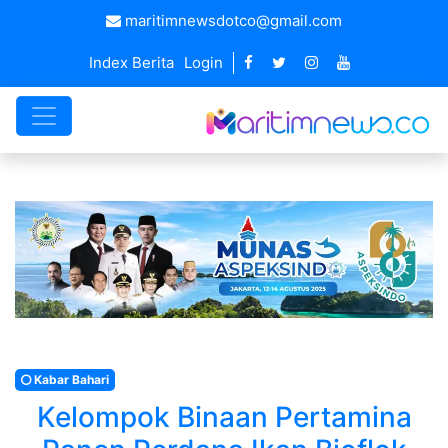
maritimnewsdotco@gmail.com
Index Berita
Login
Kabar Bahari
Kelompok Binaan Pertamina