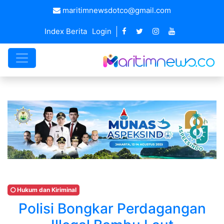
maritimnewsdotco@gmail.com
Index Berita
Login
Hukum dan Kiriminal
Polisi Bongkar Perdagangan