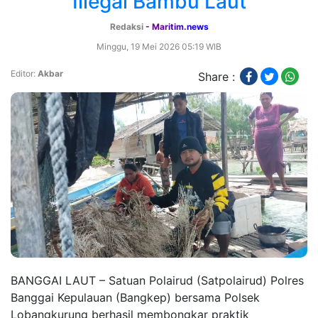
Illegal Bambu Laut
Redaksi
- Maritim.news
Minggu, 19 Mei 2026 05:19 WIB
Editor:
Akbar
Share :
BANGGAI LAUT – Satuan Polairud (Satpolairud) Polres
Banggai Kepulauan (Bangkep) bersama Polsek
Lobangkurung berhasil membongkar praktik