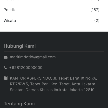
Politik
(167)
Wisata
(2)
Hubungi Kami
maritimdotid@gmail.com
+6281200000000
KANTOR ASPEKSINDO, Jl. Tebet Barat IX No.7A,
RT.7/RW.5, Tebet Bar., Kec. Tebet, Kota Jakarta
Selatan, Daerah Khusus Ibukota Jakarta 12810
Tentang Kami