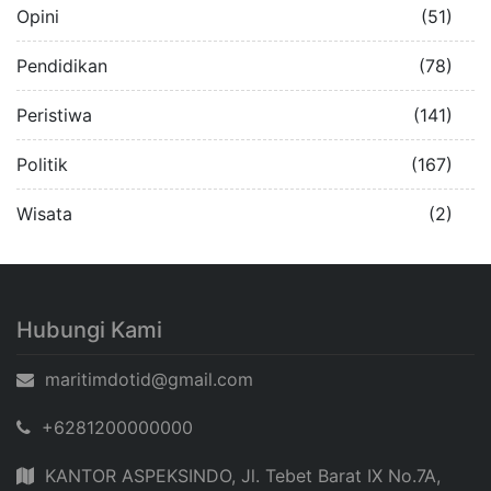
Opini
(51)
Pendidikan
(78)
Peristiwa
(141)
Politik
(167)
Wisata
(2)
Hubungi Kami
maritimdotid@gmail.com
+6281200000000
KANTOR ASPEKSINDO, Jl. Tebet Barat IX No.7A,