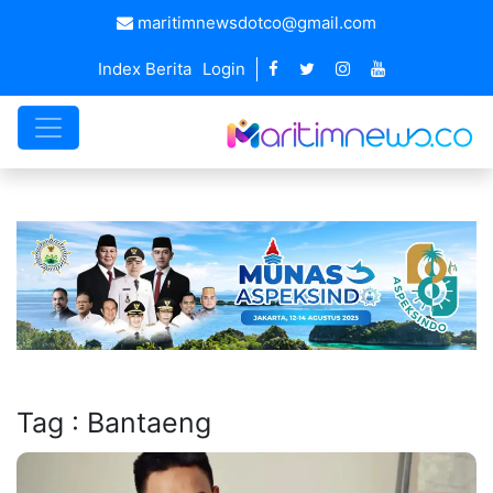
maritimnewsdotco@gmail.com
Index Berita
Login
Tag : Bantaeng