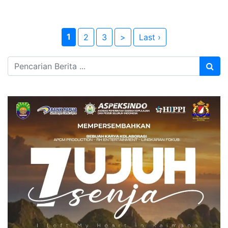
1
2
3
>
Last ›