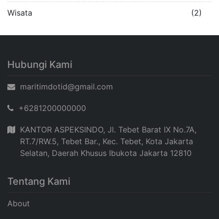
Wisata
(2)
Hubungi Kami
maritimdotid@gmail.com
+6281200000000
KANTOR ASPEKSINDO, Jl. Tebet Barat IX No.7A,
RT.7/RW.5, Tebet Bar., Kec. Tebet, Kota Jakarta
Selatan, Daerah Khusus Ibukota Jakarta 12810
Tentang Kami
About