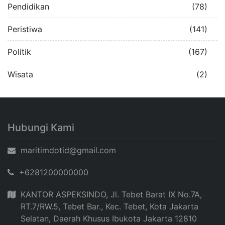
Pendidikan
(78)
Peristiwa
(141)
Politik
(167)
Wisata
(2)
Hubungi Kami
maritimdotid@gmail.com
+6281200000000
KANTOR ASPEKSINDO, Jl. Tebet Barat IX No.7A,
RT.7/RW.5, Tebet Bar., Kec. Tebet, Kota Jakarta
Selatan, Daerah Khusus Ibukota Jakarta 12810