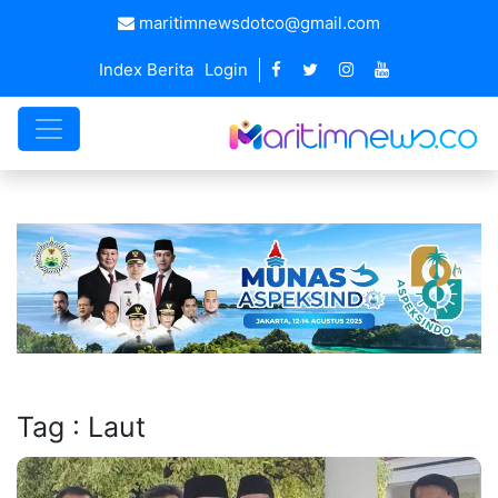
maritimnewsdotco@gmail.com
Index Berita
Login
Tag : Laut