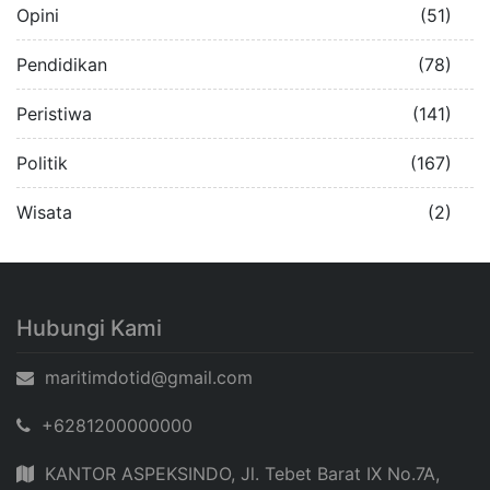
Opini
(51)
Pendidikan
(78)
Peristiwa
(141)
Politik
(167)
Wisata
(2)
Hubungi Kami
maritimdotid@gmail.com
+6281200000000
KANTOR ASPEKSINDO, Jl. Tebet Barat IX No.7A,