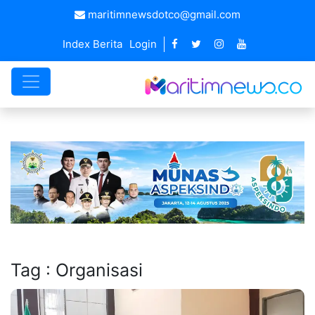
maritimnewsdotco@gmail.com
Index Berita
Login
Tag : Organisasi