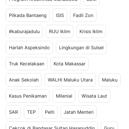
Pilkada Bantaeng
ISIS
Fadli Zon
#kaburajadulu
RUU Iklim
Krisis Iklim
Harlah Aspeksindo
Lingkungan di Sulsel
Truk Kecelakaan
Kota Makassar
Anak Sekolah
WALHI Maluku Utara
Maluku
Kasus Penikaman
Milenial
Wisata Laut
SAR
TEP
Pelti
Jatah Menteri
Cekcok di Bandasar Sultan Hasanuddin
Guru