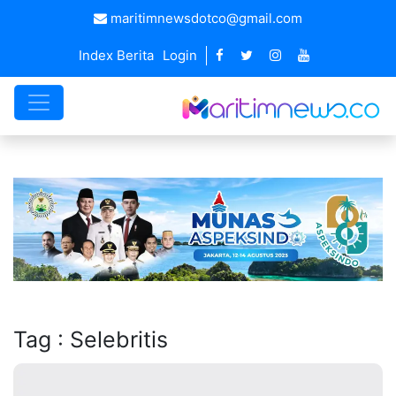
maritimnewsdotco@gmail.com
Index Berita
Login
Tag : Selebritis