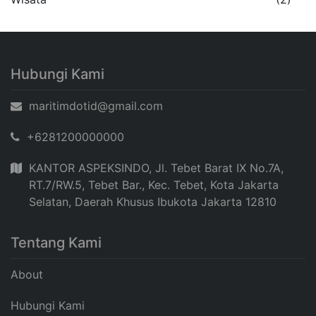
Hubungi Kami
maritimdotid@gmail.com
+6281200000000
KANTOR ASPEKSINDO, Jl. Tebet Barat IX No.7A,
RT.7/RW.5, Tebet Bar., Kec. Tebet, Kota Jakarta
Selatan, Daerah Khusus Ibukota Jakarta 12810
Tentang Kami
About
Hubungi Kami