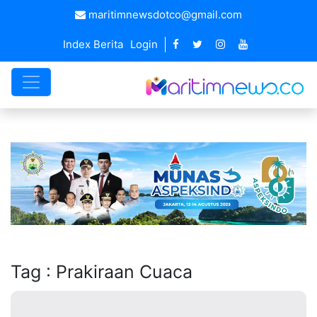
maritimnewsdotco@gmail.com
Index Berita
Login
Tag : Prakiraan Cuaca