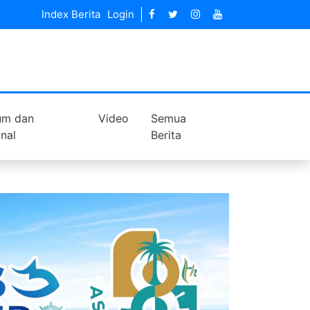
Index Berita
Login
um dan
Video
Semua
inal
Berita