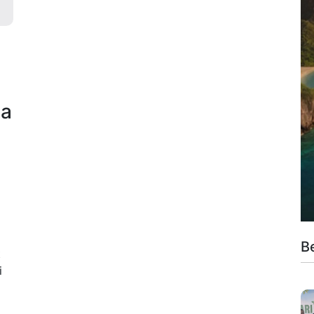
ua
a
B
t
i