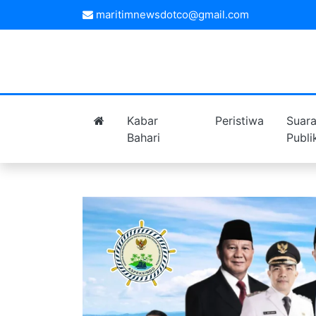
maritimnewsdotco@gmail.com
Kabar
Peristiwa
Suar
Bahari
Publi