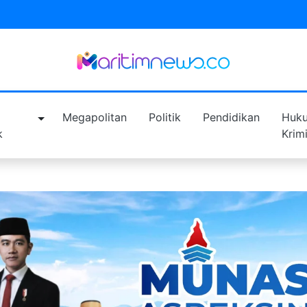
a
Megapolitan
Politik
Pendidikan
Huk
k
Krim