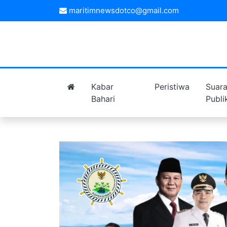
maritimnewsdotco@gmail.com
Kabar
Peristiwa
Suar
Bahari
Publi