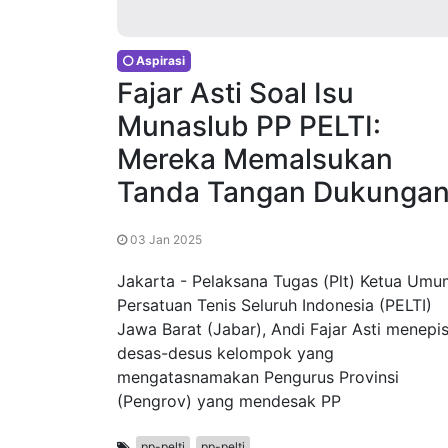
Aspirasi
Fajar Asti Soal Isu
Munaslub PP PELTI:
Mereka Memalsukan
Tanda Tangan Dukunga
03 Jan 2025
Jakarta - Pelaksana Tugas (Plt) Ketua Umu
Persatuan Tenis Seluruh Indonesia (PELTI)
Jawa Barat (Jabar), Andi Fajar Asti menepi
desas-desus kelompok yang
mengatasnamakan Pengurus Provinsi
(Pengrov) yang mendesak PP
pp-pelti
pp-pelti