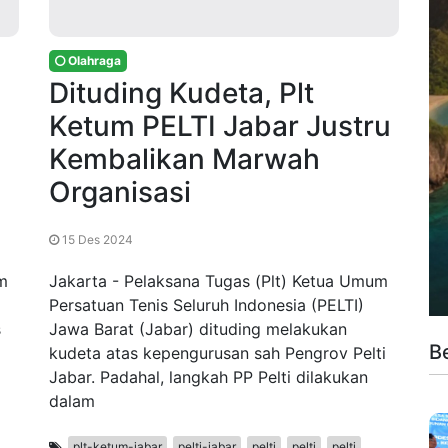
Olahraga
Dituding Kudeta, Plt
Ketum PELTI Jabar Justru
Kembalikan Marwah
n
Organisasi
15 Des 2024
m
Jakarta - Pelaksana Tugas (Plt) Ketua Umum
Persatuan Tenis Seluruh Indonesia (PELTI)
s
Jawa Barat (Jabar) dituding melakukan
B
kudeta atas kepengurusan sah Pengrov Pelti
Jabar. Padahal, langkah PP Pelti dilakukan
dalam
plt-ketum-jabar
pelti-jabar
pelti
pelti
pelti