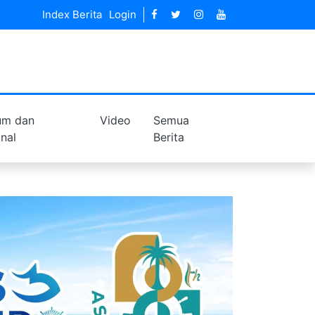
Index Berita
Login
um dan
Video
Semua
inal
Berita