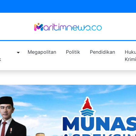
a
Megapolitan
Politik
Pendidikan
Huk
k
Krim