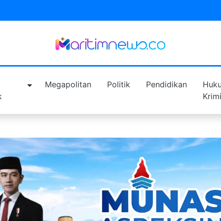
a
Megapolitan
Politik
Pendidikan
Huk
k
Krim