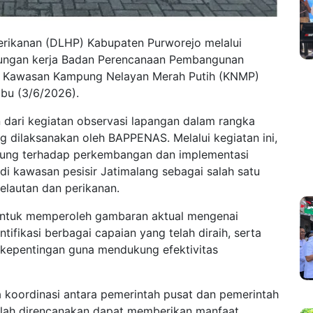
erikanan (DLHP) Kabupaten Purworejo melalui
njungan kerja Badan Perencanaan Pembangunan
i Kawasan Kampung Nelayan Merah Putih (KNMP)
bu (3/6/2026).
 dari kegiatan observasi lapangan dalam rangka
g dilaksanakan oleh BAPPENAS. Melalui kegiatan ini,
ung terhadap perkembangan dan implementasi
i kawasan pesisir Jatimalang sebagai salah satu
elautan dan perikanan.
n untuk memperoleh gambaran aktual mengenai
ifikasi berbagai capaian yang telah diraih, serta
epentingan guna mendukung efektivitas
na koordinasi antara pemerintah pusat dan pemerintah
lah direncanakan dapat memberikan manfaat