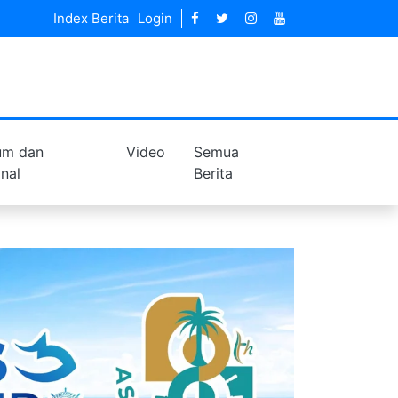
Index Berita
Login
um dan
Video
Semua
inal
Berita