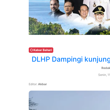
Kabar Bahari
DLHP Dampingi kunjun
Reda
Senin, 1
Editor:
Akbar