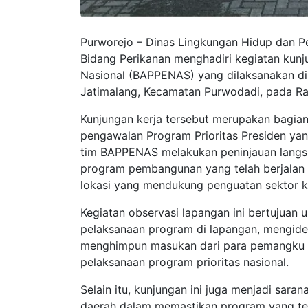
Purworejo – Dinas Lingkungan Hidup dan P
Bidang Perikanan menghadiri kegiatan ku
Nasional (BAPPENAS) yang dilaksanakan d
Jatimalang, Kecamatan Purwodadi, pada Ra
Ku
njungan kerja tersebut merupakan bagian
pengawalan Program Prioritas Presiden yan
tim BAPPENAS melakukan peninjauan langs
program pembangunan yang telah berjalan d
lokasi yang mendukung penguatan sektor k
Kegiatan observasi lapangan ini bertujua
pelaksanaan program di lapangan, mengident
menghimpun masukan dari para pemangku k
pelaksanaan program prioritas nasional.
Selain itu, kunjungan ini juga menjadi sara
daerah dalam memastikan program yang te