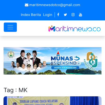
maritimnewsdotco@gmail.com
Index Berita
Login
Tag : MK