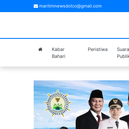
maritimnewsdotco@gmail.com
Kabar
Peristiwa
Suar
Bahari
Publi