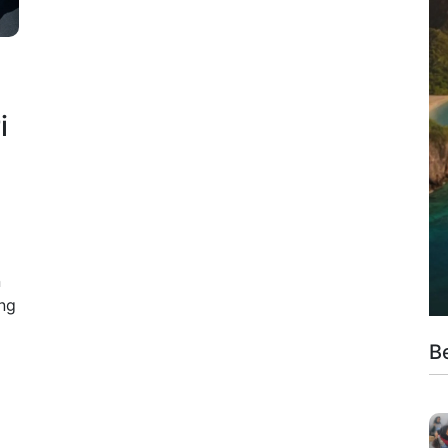
i
n
ang
B