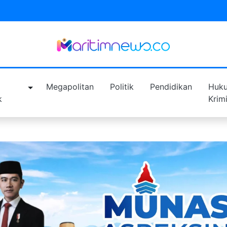
a
Megapolitan
Politik
Pendidikan
Huk
k
Krim