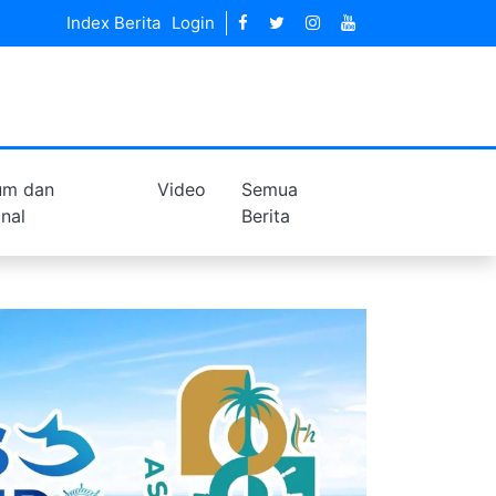
Index Berita
Login
um dan
Video
Semua
inal
Berita