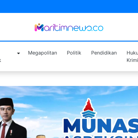
a
Megapolitan
Politik
Pendidikan
Huk
k
Krim