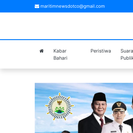
maritimnewsdotco@gmail.com
Kabar
Peristiwa
Suar
Bahari
Publi