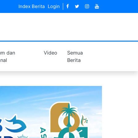
Index Berita
Login
um dan
Video
Semua
inal
Berita