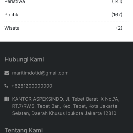
Peristiwa
(141)
Politik
(167)
Wisata
(2)
Hubungi Kami
maritimdotid@gmail.com
+6281200000000
KANTOR ASPEKSINDO, Jl. Tebet Barat IX No.7A,
RT.7/RW.5, Tebet Bar., Kec. Tebet, Kota Jakarta
Selatan, Daerah Khusus Ibukota Jakarta 12810
Tentang Kami