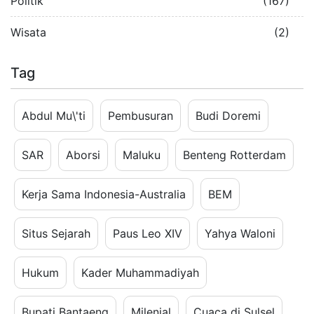
Politik
(167)
Wisata
(2)
Tag
Abdul Mu\'ti
Pembusuran
Budi Doremi
SAR
Aborsi
Maluku
Benteng Rotterdam
Kerja Sama Indonesia-Australia
BEM
Situs Sejarah
Paus Leo XIV
Yahya Waloni
Hukum
Kader Muhammadiyah
Bupati Bantaeng
Milenial
Cuaca di Sulsel